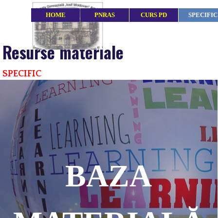
Du-te la conținut
HOME
PNRAS
CURS PD
SPECIFIC
Resurse materiale
SPECIFIC
BAZA